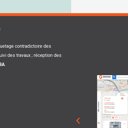
e
uetage contradictoire des
uivi des travaux ; réception des
BA
.