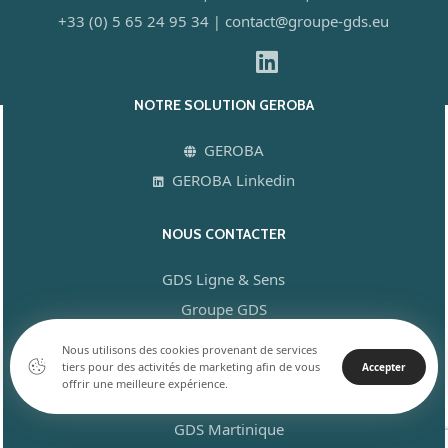
+33 (0) 5 65 24 95 34
contact@groupe-gds.eu
|
NOTRE SOLUTION GEROBA
GEROBA
GEROBA Linkedin
NOUS CONTACTER
GDS Ligne & Sens
Groupe GDS
GDS Guadeloupe
Nous utilisons des cookies provenant de services
tiers pour des activités de marketing afin de vous
GDS Guyane
Accepter
offrir une meilleure expérience.
GDS La Réunion
GDS Martinique